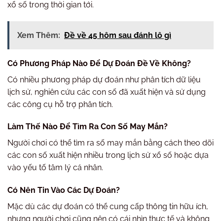
xổ số trong thời gian tới.
Xem Thêm:
Đề về 45 hôm sau đánh lô gì
Có Phương Pháp Nào Để Dự Đoán Đề Về Không?
Có nhiều phương pháp dự đoán như phân tích dữ liệu
lịch sử, nghiên cứu các con số đã xuất hiện và sử dụng
các công cụ hỗ trợ phân tích.
Làm Thế Nào Để Tìm Ra Con Số May Mắn?
Người chơi có thể tìm ra số may mắn bằng cách theo dõi
các con số xuất hiện nhiều trong lịch sử xổ số hoặc dựa
vào yếu tố tâm lý cá nhân.
Có Nên Tin Vào Các Dự Đoán?
Mặc dù các dự đoán có thể cung cấp thông tin hữu ích,
nhưng người chơi cũng nên có cái nhìn thực tế và không