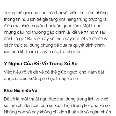
Trong thế giới của các trò chơi số, việc tìm kiếm những
thông tin hữu ích để gia tăng khả năng trúng thưởng là
điều mà nhiều người chơi luôn quan tâm. Một trong
những câu hỏi thường gặp chính là “đề về 73 hôm sau
đánh lô gì?”. Bài viết này sẽ trình bày chi tiết về đề đề và
cách thức sử dụng chúng để đưa ra quyết định chính
xác hơn khi tham gia vào các trò chơi số.
Ý Nghĩa Của Đề Về Trong Xổ Số
Việc hiểu rõ về đề về có thể giúp người chơi nắm bắt
được các xu hướng số học trong xổ số.
Khái Niệm Đề Về
Đề về là một thuật ngữ được sử dụng trong lĩnh vực xổ
số, ám chỉ đến các con số xuất hiện trong kết quả xổ số.
Những con số này không chỉ đơn thuần là số ngẫu nhiên