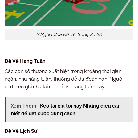
Ý Nghĩa Của Đề Về Trong Xổ Số
Đề Về Hàng Tuần
Các con số thường xuất hiện trong khoảng thời gian
ngắn, như hàng tuần, thường dễ dự đoán hơn. Người
chơi nên ghi chú lại các đề về hàng tuần này.
Xem Thêm:
Kèo tài xỉu tối nay Những điều cần
biết để đặt cược đúng cách
Đề Về Lịch Sử