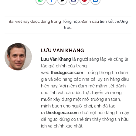
Bài viết này được đăng trong
Tổng hợp
. Đánh dấu
liên kết thường
trực
.
LƯU VĂN KHANG
Lưu Văn Khang
là người sáng lập và cũng là
tác giả chính của trang
web
thedogecar.com
– cổng thông tin đánh
giá và xếp hạng các nhà cái uy tín hàng đầu
hiện nay. Với niềm đam mê mãnh liệt dành
cho lĩnh vực cá cược trực tuyến và mong
muốn xây dựng một môi trường an toàn,
minh bạch cho người chơi, anh đã tạo
ra
thedogecar.com
như một nơi đáng tin cậy
để người dùng có thể tìm thấy thông tin hữu
ích và chính xác nhất.