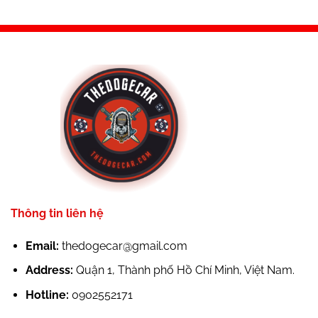
Thông tin liên hệ
Email:
thedogecar@gmail.com
Address:
Quận 1, Thành phố Hồ Chí Minh, Việt Nam.
Hotline:
0902552171