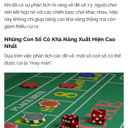
Khi đã có sự phân tích rõ ràng về đề về 73, người chơi
nên kết hợp nó với các chiến lược chơi khác nhau. Việc
này không chỉ giúp nâng cao khả năng thắng mà còn
giảm thiểu rủi ro.
Những Con Số Có Khả Năng Xuất Hiện Cao
Nhất
Dựa trên việc phân tích các đề về, một số con số có thể
được coi là “may mắn”.