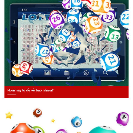
Hôm nay lô đề về bao nhiêu?