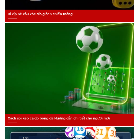
Bí kíp bẻ cầu xóc đĩa giành chiến thắng
Cách soi kèo cá độ bóng đá Hướng dẫn chi tiết cho người mới