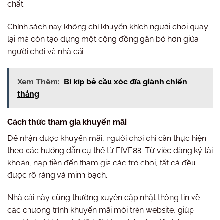
chất.
Chính sách này không chỉ khuyến khích người chơi quay
lại mà còn tạo dựng một cộng đồng gắn bó hơn giữa
người chơi và nhà cái.
Xem Thêm:
Bí kíp bẻ cầu xóc đĩa giành chiến
thắng
Cách thức tham gia khuyến mãi
Để nhận được khuyến mãi, người chơi chỉ cần thực hiện
theo các hướng dẫn cụ thể từ FIVE88. Từ việc đăng ký tài
khoản, nạp tiền đến tham gia các trò chơi, tất cả đều
được rõ ràng và minh bạch.
Nhà cái này cũng thường xuyên cập nhật thông tin về
các chương trình khuyến mãi mới trên website, giúp