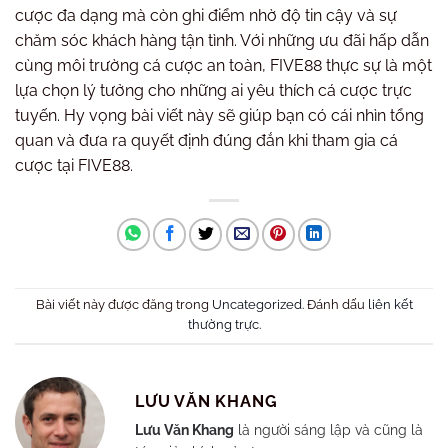
cược đa dạng mà còn ghi điểm nhờ độ tin cậy và sự
chăm sóc khách hàng tận tình. Với những ưu đãi hấp dẫn
cùng môi trường cá cược an toàn, FIVE88 thực sự là một
lựa chọn lý tưởng cho những ai yêu thích cá cược trực
tuyến. Hy vọng bài viết này sẽ giúp bạn có cái nhìn tổng
quan và đưa ra quyết định đúng đắn khi tham gia cá
cược tại FIVE88.
Bài viết này được đăng trong
Uncategorized
. Đánh dấu
liên kết
thường trực
.
LƯU VĂN KHANG
Lưu Văn Khang
là người sáng lập và cũng là