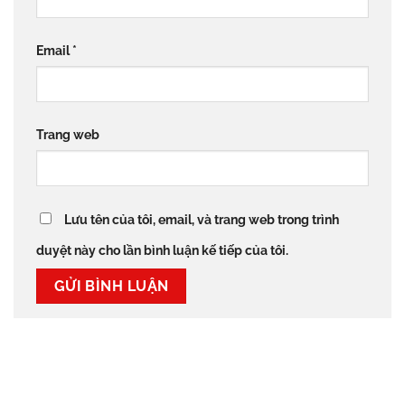
Email
*
Trang web
Lưu tên của tôi, email, và trang web trong trình
duyệt này cho lần bình luận kế tiếp của tôi.