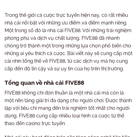
Trong thế giới cá cược trực tuyến hiện nay, có rất nhiều
nhà cái nổi bật với những ưu điểm và điểm mạnh riêng.
Một trong số đó là nhà cái FIVE88. Với những trải nghiệm
phong phú và dịch vụ chất lượng, FIVE88 đã nhanh
chóng trở thành một trong những lựa chọn phổ biến cho
những ai yêu thích cá cược. Bài viết này sẽ cung cấp một
cái nhìn tổng thể về FIVE88, từ các dịch vụ mà họ cung
cấp đến độ tin cậy và sự uy tín của họ trên thị trường.
Tổng quan về nhà cái FIVE88
FIVE88 không chỉ đơn thuần là một nhà cái mà còn là
một nền tảng giải trí đa dạng cho người chơi. Được thành
lập với tiêu chí mang đến trải nghiệm tốt nhất cho người
dùng, FIVE88 cung cấp nhiều loại hình cá cược từ thể
thao đến casino trực tuyến.