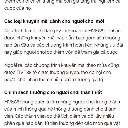
thêm cơ hội chiến thắng mà còn gia tăng trải nghiệm cá
cược của họ.
Các loại khuyến mãi dành cho người chơi mới
Người chơi mới khi đăng ký tài khoản tại FIVE88 sẽ nhận
được những khuyến mãi hấp dẫn, bao gồm tiền thưởng
nạp lần đầu và các chương trình hoàn tiền. Những ưu đãi
này giúp người chơi có thêm vốn để tham gia cá cược.
Ngoài ra, các chương trình khuyến mãi theo mùa cũng
được FIVE88 tổ chức thường xuyên, tạo cơ hội cho
người chơi nhận thêm nhiều phần thưởng giá trị.
Chính sách thưởng cho người chơi thân thiết
FIVE88 không quên tri ân những người chơi trung thành
của mình thông qua hệ thống thưởng dành cho thành
viên. Các thành viên có thể tích điểm và đổi lấy nhiều
phần quà hấp dẫn, từ tiền thưởng đến các món quà vật