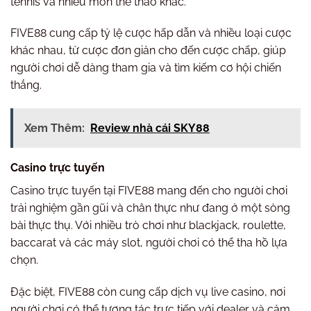
tennis và nhiều môn thể thao khác.
FIVE88 cung cấp tỷ lệ cược hấp dẫn và nhiều loại cược
khác nhau, từ cược đơn giản cho đến cược chấp, giúp
người chơi dễ dàng tham gia và tìm kiếm cơ hội chiến
thắng.
Xem Thêm:
Review nhà cái SKY88
Casino trực tuyến
Casino trực tuyến tại FIVE88 mang đến cho người chơi
trải nghiệm gần gũi và chân thực như đang ở một sòng
bài thực thụ. Với nhiều trò chơi như blackjack, roulette,
baccarat và các máy slot, người chơi có thể tha hồ lựa
chọn.
Đặc biệt, FIVE88 còn cung cấp dịch vụ live casino, nơi
người chơi có thể tương tác trực tiếp với dealer và cảm