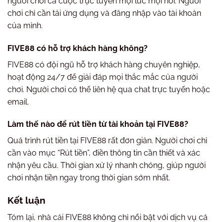
người chơi cá cược trực tuyến mọi lúc mọi nơi. Người
chơi chỉ cần tải ứng dụng và đăng nhập vào tài khoản
của mình.
FIVE88 có hỗ trợ khách hàng không?
FIVE88 có đội ngũ hỗ trợ khách hàng chuyên nghiệp,
hoạt động 24/7 để giải đáp mọi thắc mắc của người
chơi. Người chơi có thể liên hệ qua chat trực tuyến hoặc
email.
Làm thế nào để rút tiền từ tài khoản tại FIVE88?
Quá trình rút tiền tại FIVE88 rất đơn giản. Người chơi chỉ
cần vào mục “Rút tiền”, điền thông tin cần thiết và xác
nhận yêu cầu. Thời gian xử lý nhanh chóng, giúp người
chơi nhận tiền ngay trong thời gian sớm nhất.
Kết luận
Tóm lại, nhà cái FIVE88 không chỉ nổi bật với dịch vụ cá